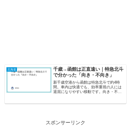
千歳→函館は正直遠い｜特急北斗
北海道
で分かった「向き・不向き」
新千歳空港から函館は特急北斗で約4時
間。車内は快適でも、効率重視の人には
退屈になりやすい移動です。向き・不向
きと、消耗を減らす現実的なコツを実体
験でまとめました。
スポンサーリンク