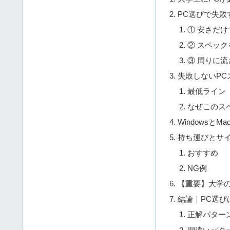
PC選びで失敗
① 安さだけ
② スペッ
③ 周りに流
失敗しないPC
最低ライン
なぜこのス
WindowsとM
持ち運びとサ
おすすめ
NG例
【重要】大学
結論｜PC選び
正解パター