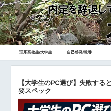
理系高校生/大学生
自己啓発/教養
【大学生のPC選び】失敗する
要スペック