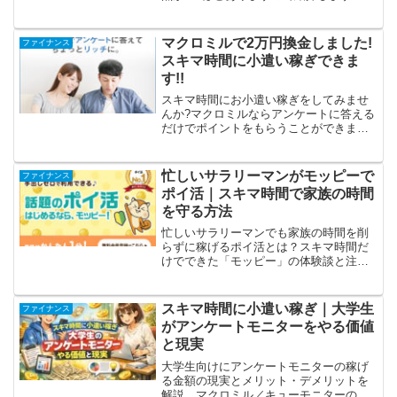
マクロミルで2万円換金しました!
ファイナンス
スキマ時間に小遣い稼ぎできま
す!!
スキマ時間にお小遣い稼ぎをしてみませ
んか?マクロミルならアンケートに答える
だけでポイントをもらうことができま
す。私はマクロミルで1万円稼ぎました!!
忙しいサラリーマンがモッピーで
ファイナンス
ポイ活｜スキマ時間で家族の時間
を守る方法
忙しいサラリーマンでも家族の時間を削
らずに稼げるポイ活とは？スキマ時間だ
けでできた「モッピー」の体験談と注意
点を解説します。
スキマ時間に小遣い稼ぎ｜大学生
ファイナンス
がアンケートモニターをやる価値
と現実
大学生向けにアンケートモニターの稼げ
る金額の現実とメリット・デメリットを
解説。マクロミル／キューモニターの選