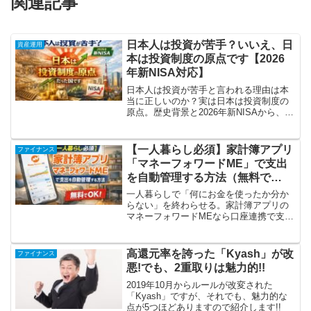
関連記事
日本人は投資が苦手？いいえ、日
資産運用
本は投資制度の原点です【2026
年新NISA対応】
日本人は投資が苦手と言われる理由は本
当に正しいのか？実は日本は投資制度の
原点。歴史背景と2026年新NISAから、現
代日本人がお金と向き合うべき視点を解
説。
【一人暮らし必須】家計簿アプリ
ファイナンス
「マネーフォワードME」で支出
を自動管理する方法（無料で
OK）
一人暮らしで「何にお金を使ったか分か
らない」を終わらせる。家計簿アプリの
マネーフォワードMEなら口座連携で支出
を自動記録。現金はレシート撮影で補
完、まず無料でOK。
高還元率を誇った「Kyash」が改
ファイナンス
悪!でも、2重取りは魅力的!!
2019年10月からルールが改変された
「Kyash」ですが、それでも、魅力的な
点が5つほどありますので紹介します!!