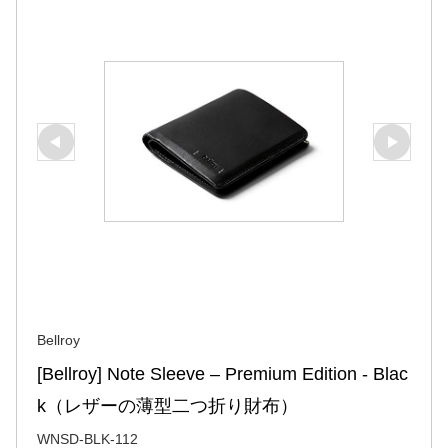
Bellroy
[Bellroy] Note Sleeve – Premium Edition - Blac
k（レザーの薄型二つ折り財布）
WNSD-BLK-112