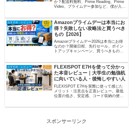
か？配送料無料、Prime Reading、Prime
Video、プライムデー参加など、僕が入り
続ける理由をコスパ重視で解説。向いて
いる人・不要な人もまとめます。
Amazonプライムデーは本当にお
おすすめ・レビュー
得？失敗しない攻略法と買うべき
もの【2026】
Amazonプライムデー2026は本当にお得
なのか？開催日程、先行セール、ポイン
トアップキャンペーン、買うべきもの・
買わなくていいものを実体験ベースで解
説。無駄買いせずに得する攻略法をまと
めます。
FLEXISPOT E7Hを使って分かっ
おすすめ・レビュー
た本音レビュー｜大学生の勉強机
に向いている人・後悔しやすい人
FLEXISPOT E7Hを実際に使って感じた
メリット・注意点を正直レビュー。最低
位置の低さ、安定感、コード収納の便利
さ、重くて引っ越しが大変な点まで、大
学生・一人暮らし目線で解説します。
スポンサーリンク