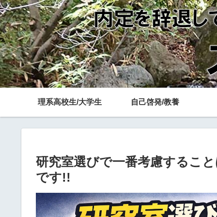
理系高校生/大学生
自己啓発/教養
研究室選びで一番考慮すること
です!!