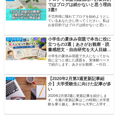
ではブログは続かないと思う理由
3選!!
不労所得に憧れてブログを始めようとし
ているあなた少し待ってください。私は
お金目的ではブログは続かないと思いま
す。その理由を見ていきましょう!!
小学生の夏休み宿題で本当に役に
自己啓発/教養
立つもの3選｜あさがお観察・読
書感想文・自由研究を大人目線で
振り返る
小学生の夏休み宿題で大人になってから
役に立つと感じた課題を、実体験ベース
で紹介します。あさがお観察、一行日
記、読書感想文、自由研究を、継続力・
記録力・表現力の視点から本音で振り返
ります。
【2020年2月第3週更新記事紹
ブログ
介】大学受験生に向けた記事が多
い
2020年2月第3週に更新記事を紹介しま
す。今週の更新記事はこの時期に大学受
験を乗り越え、来年から大学に入学する
受験生に向けた記事が多くなっていま
す。みなさんが第1志望に合格してこれら
の記事を読んでくださると嬉しいで