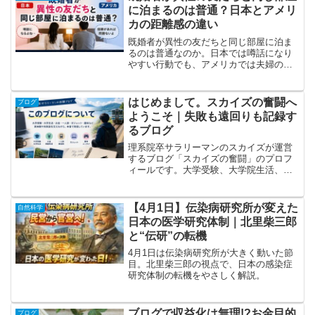
に泊まるのは普通？日本とアメリ
カの距離感の違い
既婚者が異性の友だちと同じ部屋に泊ま
るのは普通なのか。日本では噂話になり
やすい行動でも、アメリカでは夫婦の合
意や透明性が重視されます。男女の友
情、浮気の境界線、文化差について実体
験ベースで考えます。
はじめまして。スカイズの奮闘へ
ブログ
ようこそ｜失敗も遠回りも記録す
るブログ
理系院卒サラリーマンのスカイズが運営
するブログ「スカイズの奮闘」のプロフ
ィールです。大学受験、大学院生活、お
金、旅行、ガジェット、趣味について、
成功談だけでなく失敗談や本音も交えて
発信しています。
【4月1日】伝染病研究所が変えた
自然科学
日本の医学研究体制｜北里柴三郎
と“伝研”の転機
4月1日は伝染病研究所が大きく動いた節
目。北里柴三郎の視点で、日本の感染症
研究体制の転機をやさしく解説。
ブログで収益化は無理!?お金目的
ブログ