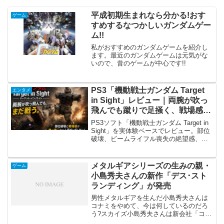
平成初期生まれなら分かる!おす
ゲーム
すめするなつかしいガンダムゲー
ム!!
私がおすすめのガンダムゲームを紹介し
ます。最近のガンダムゲームは元気がな
いので、昔のゲームが中心です!!
PS3「機動戦士ガンダム Target
エンタメ
in Sight」レビュー｜両腕が吹っ
飛んでも蹴りで足掻く、戦場感が
最高のガンダムゲーム
PS3ソフト「機動戦士ガンダム Target in
Sight」を実体験ベースでレビュー。部位
破壊、ビームライフル喪失の絶望感、両
腕が吹っ飛んでも蹴りで足掻く面白さ、
一人でガンダムの戦場感に浸れる魅力を
本音で語ります。
メタルギアシリーズの生みの親・
ゲーム
小島秀夫さんの新作「デス･スト
ランディング」が発売
男性メタルギアを生んだ小島秀夫さんは
コナミをやめて、今は何しているのだろ
う?スカイズ小島秀夫さんは新会社「コジ
マプロダクション」を立ち上げてゲーム