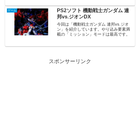
開発を続けているよ!2019年11月8日に第1
作目の「デス･ストランディング」が発売
PS2ソフト 機動戦士ガンダム 連
ゲーム
される予定...
邦vs.ジオンDX
今回は「機動戦士ガンダム 連邦vs.ジオ
ン」を紹介しています。やり込み要素満
載の「ミッション」モードは最高です。
スポンサーリンク