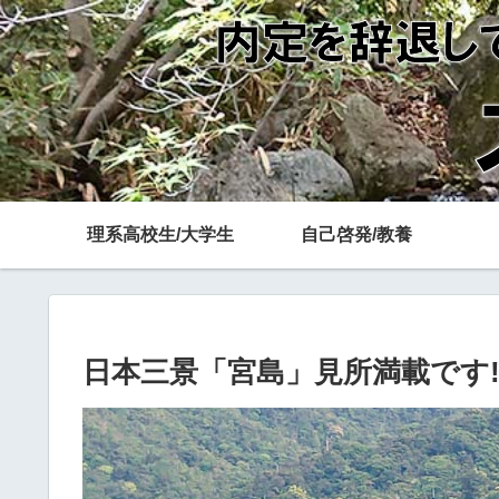
理系高校生/大学生
自己啓発/教養
日本三景「宮島」見所満載です!