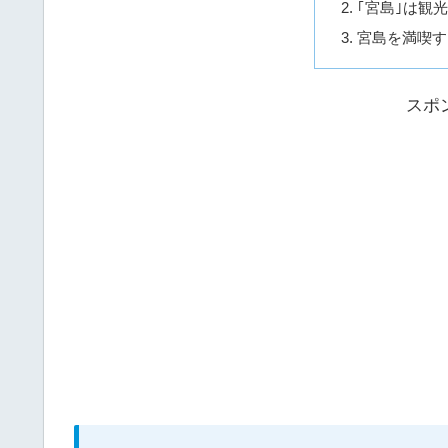
｢宮島｣は観
宮島を満喫す
スポ