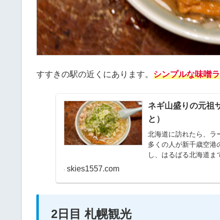
すすきの駅の近くにあります。
シンプルな味噌ラ
ネギ山盛りの元祖
と）
北海道に訪れたら、ラ
多くの人が新千歳空港
し、はるばる北海道ま
を食べてみませんか。
skies1557.com
2日目 札幌観光