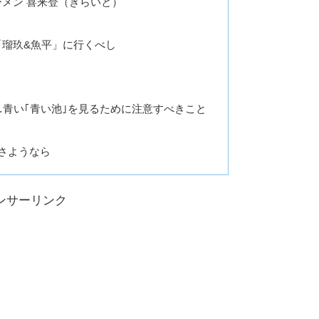
メン 喜来登（きらいと）
瑠玖&魚平」に行くべし
…青い｢青い池｣を見るために注意すべきこと
とさようなら
ンサーリンク