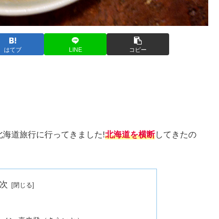
はてブ
LINE
コピー
で北海道旅行に行ってきました!
北海道を横断
してきたの
次